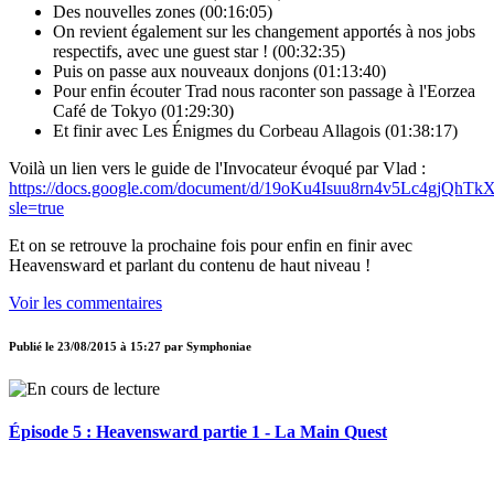
Des nouvelles zones (00:16:05)
On revient également sur les changement apportés à nos jobs
respectifs, avec une guest star ! (00:32:35)
Puis on passe aux nouveaux donjons (01:13:40)
Pour enfin écouter Trad nous raconter son passage à l'Eorzea
Café de Tokyo (01:29:30)
Et finir avec Les Énigmes du Corbeau Allagois (01:38:17)
Voilà un lien vers le guide de l'Invocateur évoqué par Vlad :
https://docs.google.com/document/d/19oKu4Isuu8rn4v5Lc4gjQh
sle=true
Et on se retrouve la prochaine fois pour enfin en finir avec
Heavensward et parlant du contenu de haut niveau !
Voir les commentaires
Publié le
23/08/2015 à 15:27
par
Symphoniae
Épisode 5 : Heavensward partie 1 - La Main Quest