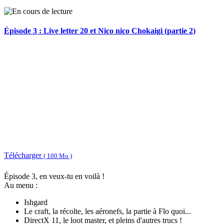
Épisode 3 : Live letter 20 et Nico nico Chokaigi (partie 2)
Télécharger
( 100 Mo )
Épisode 3, en veux-tu en voilà !
Au menu :
Ishgard
Le craft, la récolte, les aéronefs, la partie à Flo quoi...
DirectX 11, le loot master, et pleins d'autres trucs !