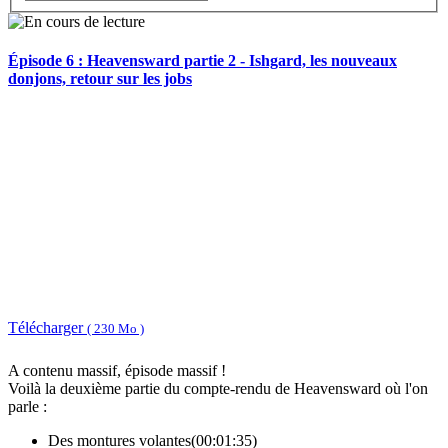
Épisode 6 : Heavensward partie 2 - Ishgard, les nouveaux
donjons, retour sur les jobs
Télécharger
( 230 Mo )
A contenu massif, épisode massif !
Voilà la deuxième partie du compte-rendu de Heavensward où l'on
parle :
Des montures volantes(00:01:35)